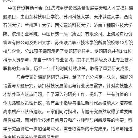
中国建设劳动学会《住房城乡建设高质量发展要素和人才支撑》课
题项目，由山东科技职业学院、苏州科技大学、天津城建大学、西南
石油大学、兰州理工大学、西安建筑科技大学、济南工程职业技术学
院、滨州职业学院、中国建筑一局（集团）有限公司、上海龙舟投资
管理有限公司及郑州大学、苏州联合职业技术学院所属院校等
13
所院
校与企业，分
21
项子课题承担了专题研究任务。专题研究共有
141
位
科研人员参与，来自于
56
个专业领域，其中具有高级及以上专业技术
职称的共
55
位。历经一年半的时间持续攻关，取得了重要研究成果。
与会专家对课题组研究成果，给予了充分肯定。认为，课题的
设置与专题研究，紧扣科技发展前沿与行业发展需求，针对高技能人
才培养重点热点问题，作了深入的研究工作，提出了一些有价值的工
作思路和政策性建议，将有益于指导与推进新时代高技能人才培养和
高素质产业队伍建设。专家们同时指出，专题研究虽然取得了重要阶
段性成果，面对科学技术日新月异和产业转型与创新发展的需要，科
学研究亟待进一步加强与深化，需要取得新的研究成果，指导与推进
住房城乡建设持续高质量发展。