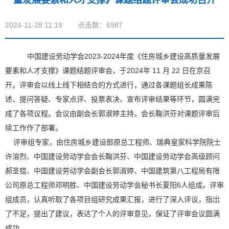
量发展要素和人才支撑》课题结题评审会成功召开
2024-11-28 11:19
点击数：6987
中国建设劳动学会
2023-2024
年度《住房城乡建设高质量发展
要素和人才支撑》课题结题评审会，于
2024
年
11
月
22
日在京召
开。评审会以线上线下相结合的方式进行，通过各课题组长成果陈
述、提问答疑、专家点评、投票表决、宣布评审结果等环节，圆满完
成了各项议程。会议由副会长郭淑婷主持，会长鞠洪芬对课题评审后
续工作作了部署。
评审组专家，由住房城乡建设部原总工程师、瑞典皇家科学院院士
许溶烈、中国建设劳动学会会长鞠洪芬、中国建设劳动学会高级顾问
郝圣锟、中国建设劳动学会副会长郭淑婷、中国建筑第八工程局有限
公司原总工程师邓明胜、中国建设劳动学会秘书长夏阳
6
人组成。评审
组成员，认真听取了各项目组研究成果汇报，进行了深入评议，指岀
了不足，提出了建议，表达了个人的评审意见，保证了评审会议圆满
成功。