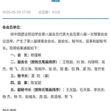
通报
2025-05-20 17:05
点击数：4218
各会员单位：
经中国建设劳动学会第八届会员代表大会及第八届一次理事会会
议选举，产生了第八届理事会会长、副会长、秘书长、监事和副秘书
长。现将结果通报如下：
一、会
长：
杨瑾峰
二、副会长（按姓氏笔画排序）：
王晓丽、刘 刚、向锦明、吴
杰、杨 飞、苏兰海、陈相华、张 凯、周 蕾、倪 稞、夏 阳、曾开发
三、秘书长：
夏 阳 （兼）
四、监
事
：
陈宝斌
五、副秘书长（按姓氏笔画排序）：
王兆猛、石天盈、李庆庆、
杨 杰、杨 华、赵福龙、周 园、高清禄、贺 飞
特此通报。