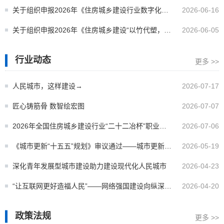
结果的函
关于组织申报2026年《住房城乡建设行业数字化、
2026-06-16
智能化转型与高技能人才培养体系创新研究》科研
关于组织申报2026年《住房城乡建设“以竹代塑，绿
2026-06-05
项目的通知
色低碳”创新应用和人才培养》科研项目的通知
行业动态
更多 >>
人民城市，这样建设→
2026-07-17
匠心铸筋骨 数智绘宏图
2026-07-07
2026年全国住房城乡建设行业“二十二冶杯”职业技
2026-07-06
能竞赛全国决赛胜利闭幕
《城市更新“十五五”规划》审议通过——城市更新
2026-05-19
“任务书”来了
深化青年发展型城市建设助力建设现代化人民城市
2026-04-23
“让互联网更好造福人民”——网络强国建设向纵深推
2026-04-20
进
政策法规
更多 >>