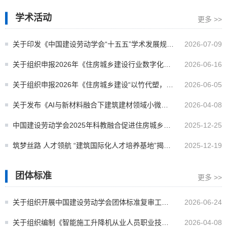
学术活动
更多 >>
关于印发《中国建设劳动学会“十五五”学术发展规划
2026-07-09
（2026—2030年）》的通知
关于组织申报2026年《住房城乡建设行业数字化、
2026-06-16
智能化转型与高技能人才培养体系创新研究》科研
关于组织申报2026年《住房城乡建设“以竹代塑，绿
2026-06-05
项目的通知
色低碳”创新应用和人才培养》科研项目的通知
关于发布《AI与新材料融合下建筑建材领域小微合
2026-04-08
伙人（一人企业）产研模式构建与创业负责人人才
中国建设劳动学会2025年科教融合促进住房城乡建
2025-12-25
评价体系研究》科研课题立项的通知
设高质量发展学术研讨会成功举办
筑梦丝路 人才领航 “建筑国际化人才培养基地”揭牌
2025-12-19
仪式 暨四川外国语大学国际工商管理学院实习实践
团体标准
更多 >>
表彰大会
关于组织开展中国建设劳动学会团体标准复审工作
2026-06-24
的通知
关于组织编制《智能施工升降机从业人员职业技能
2026-04-08