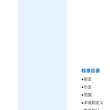
标准目录
●
前言
●
引言
●
范围
●
术语和定义